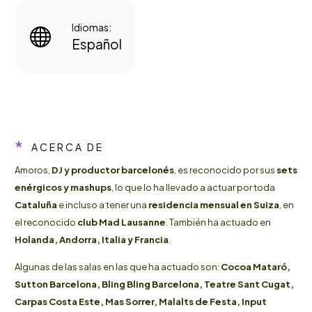
Idiomas:


Español
*
ACERCA DE
Amoros,
DJ y productor barcelonés
, es reconocido por sus
sets
enérgicos y mashups
, lo que lo ha llevado a actuar por toda
Cataluña
e incluso a tener una
residencia mensual en Suiza
, en
el reconocido
club Mad Lausanne
. También ha actuado en
Holanda, Andorra, Italia y Francia
.
Algunas de las salas en las que ha actuado son:
Cocoa Mataró,
Sutton Barcelona, Bling Bling Barcelona, Teatre Sant Cugat,
Carpas Costa Este, Mas Sorrer, Malalts de Festa, Input