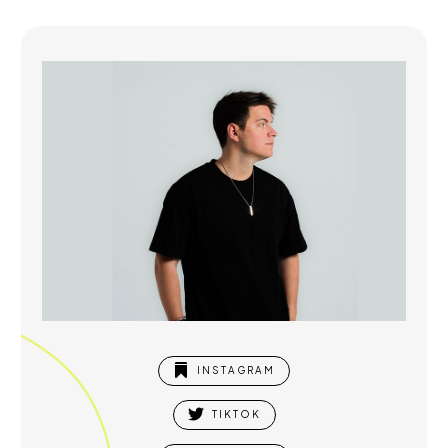

INSTAGRAM

TIKTOK