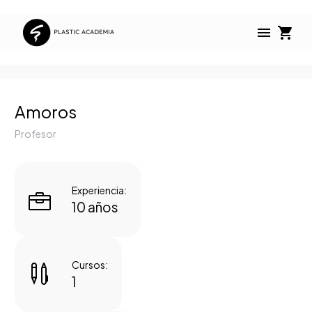
Amoros
Profesor
Experiencia:


10 años
Cursos:


1