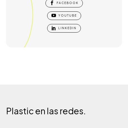

FACEBOOK

YOUTUBE

LINKEDIN
Plastic
en
las
redes.