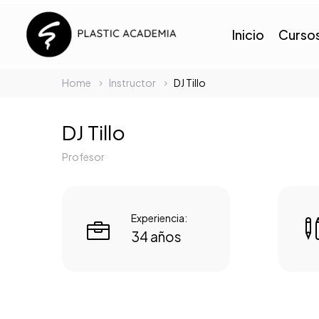
Inicio
Curso
Home
Instructor
DJ Tillo
DJ Tillo
Profesor
Experiencia:


34 años