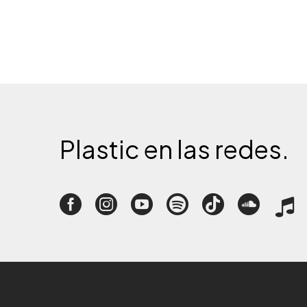
Plastic
en
las
redes.