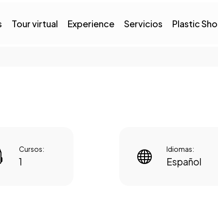
s
Tour virtual
Experience
Servicios
Plastic Sh
Cursos:
Idiomas:




1
Español