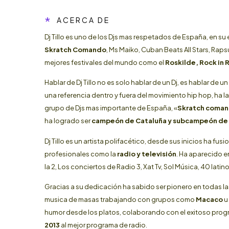
*
ACERCA DE
Dj Tillo es uno de los Djs mas respetados de España, en su e
Skratch Comando
, Ms Maiko, Cuban Beats All Stars, Raps
mejores festivales del mundo como el
Roskilde, Rock in R
Hablar de Dj Tillo no es solo hablar de un Dj, es hablar de
una referencia dentro y fuera del movimiento hip hop, ha 
grupo de Djs mas importante de España, «
Skratch coma
ha logrado ser
campeón de Cataluña y subcampeón de
Dj Tillo es un artista polifacético, desde sus inicios ha f
profesionales como la
radio y televisión
. Ha aparecido e
la 2, Los conciertos de Radio 3, Xat Tv, Sol Música, 40 lat
Gracias a su dedicación ha sabido ser pionero en todas la
musica de masas trabajando con grupos como
Macaco
u
humor desde los platos, colaborando con el exitoso pro
2013
al mejor programa de radio.