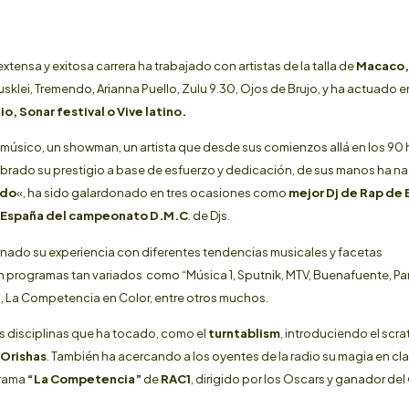
xtensa y exitosa carrera ha trabajado con artistas de la talla de
Macaco, 
usklei, Tremendo, Arianna Puello, Zulu 9.30, Ojos de Brujo, y ha actuado e
io, Sonar festival o Vive latino.
 un músico, un showman, un artista que desde sus comienzos allá en los 90 
labrado su prestigio a base de esfuerzo y dedicación, de sus manos ha na
ndo
«, ha sido galardonado en tres ocasiones como
mejor Dj de Rap de
 España del campeonato D.M.C
. de Djs.
usionado su experiencia con diferentes tendencias musicales y facetas
n programas tan variados como “Música 1, Sputnik, MTV, Buenafuente, Pa
ino, La Competencia en Color, entre otros muchos.
s disciplinas que ha tocado, como el
turntablism
, introduciendo el scra
Orishas
. También ha acercando a los oyentes de la radio su magia en cl
grama
“La Competencia”
de
RAC1
, dirigido por los Oscars y ganador del