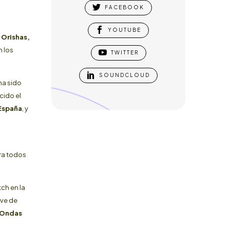

FACEBOOK

YOUTUBE
Orishas,
n los

TWITTER

SOUNDCLOUD
ha sido
cido el
 España
, y
ra todos
tch en la
ave de
Ondas