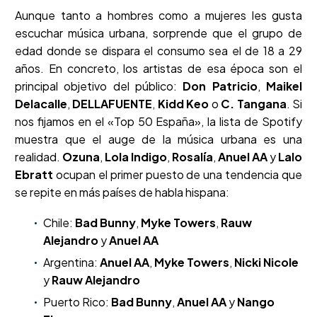
Aunque tanto a hombres como a mujeres les gusta
escuchar música urbana, sorprende que el grupo de
edad donde se dispara el consumo sea el de 18 a 29
años. En concreto, los artistas de esa época son el
principal objetivo del público:
Don Patricio
,
Maikel
Delacalle
,
DELLAFUENTE
,
Kidd Keo
o
C. Tangana
. Si
nos fijamos en el «Top 50 España», la lista de Spotify
muestra que el auge de la música urbana es una
realidad.
Ozuna
,
Lola Indigo
,
Rosalía
,
Anuel AA
y
Lalo
Ebratt
ocupan el primer puesto de una tendencia que
se repite en más países de habla hispana:
Chile:
Bad Bunny
,
Myke Towers
,
Rauw
Alejandro
y
Anuel AA
Argentina:
Anuel AA
,
Myke Towers
,
Nicki Nicole
y
Rauw Alejandro
Puerto Rico:
Bad Bunny
,
Anuel AA
y
Nango