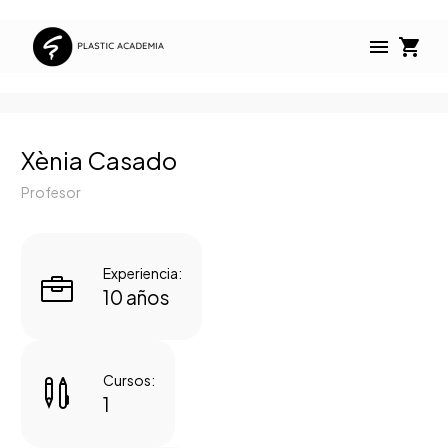
Xènia Casado
Profesor
Experiencia:


10 años
Cursos:


1