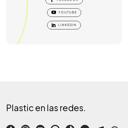

YOUTUBE

LINKEDIN
Plastic
en
las
redes.