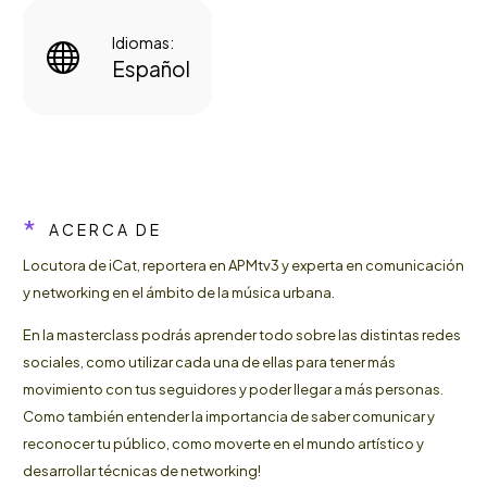
Idiomas:


Español
*
ACERCA DE
Locutora de iCat, reportera en APMtv3 y experta en comunicación
y networking en el ámbito de la música urbana.
En la masterclass podrás aprender todo sobre las distintas redes
sociales, como utilizar cada una de ellas para tener más
movimiento con tus seguidores y poder llegar a más personas.
Como también entender la importancia de saber comunicar y
reconocer tu público, como moverte en el mundo artístico y
desarrollar técnicas de networking!