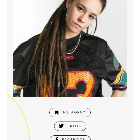

INSTAGRAM

TIKTOK

FACEBOOK